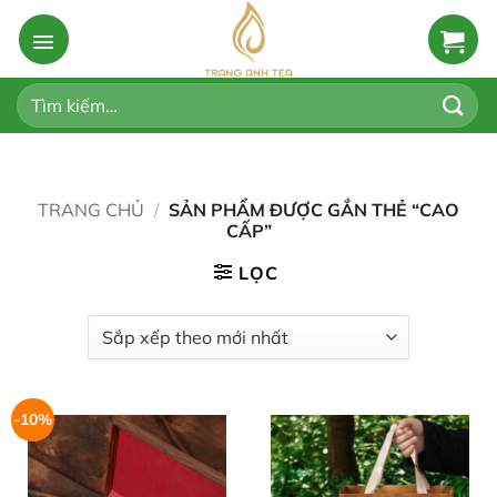
Bỏ
qua
nội
dung
Tìm
kiếm:
TRANG CHỦ
/
SẢN PHẨM ĐƯỢC GẮN THẺ “CAO
CẤP”
LỌC
-10%