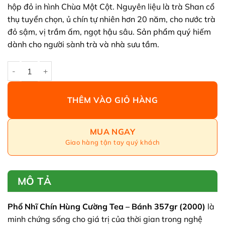
3,500,000 ₫.
là:
hộp đỏ in hình Chùa Một Cột. Nguyên liệu là trà Shan cổ
3,150,000 ₫.
thụ tuyển chọn, ủ chín tự nhiên hơn 20 năm, cho nước trà
đỏ sậm, vị trầm ấm, ngọt hậu sâu. Sản phẩm quý hiếm
dành cho người sành trà và nhà sưu tầm.
Phổ Nhĩ Chín Hùng Cường Tea – Bánh 357gr đặc biệt (2000) s
THÊM VÀO GIỎ HÀNG
MUA NGAY
Giao hàng tận tay quý khách
MÔ TẢ
Phổ Nhĩ Chín Hùng Cường Tea – Bánh 357gr (2000)
là
minh chứng sống cho giá trị của thời gian trong nghệ