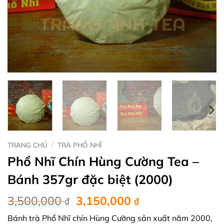
TRANG CHỦ
/
TRÀ PHỔ NHĨ
Phổ Nhĩ Chín Hùng Cường Tea –
Bánh 357gr đặc biệt (2000)
Giá
Giá
3,500,000
3,150,000
₫
₫
gốc
hiện
Bánh trà Phổ Nhĩ chín Hùng Cường sản xuất năm 2000,
là:
tại