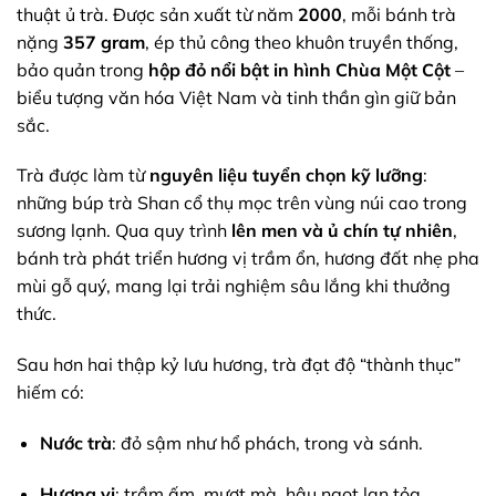
thuật ủ trà. Được sản xuất từ năm
2000
, mỗi bánh trà
nặng
357 gram
, ép thủ công theo khuôn truyền thống,
bảo quản trong
hộp đỏ nổi bật in hình Chùa Một Cột
–
biểu tượng văn hóa Việt Nam và tinh thần gìn giữ bản
sắc.
Trà được làm từ
nguyên liệu tuyển chọn kỹ lưỡng
:
những búp trà Shan cổ thụ mọc trên vùng núi cao trong
sương lạnh. Qua quy trình
lên men và ủ chín tự nhiên
,
bánh trà phát triển hương vị trầm ổn, hương đất nhẹ pha
mùi gỗ quý, mang lại trải nghiệm sâu lắng khi thưởng
thức.
Sau hơn hai thập kỷ lưu hương, trà đạt độ “thành thục”
hiếm có:
Nước trà
: đỏ sậm như hổ phách, trong và sánh.
Hương vị
: trầm ấm, mượt mà, hậu ngọt lan tỏa.