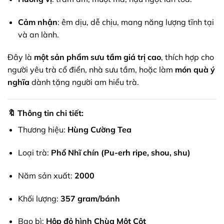
Cảm nhận
: êm dịu, dễ chịu, mang năng lượng tĩnh tại
và an lành.
Đây là
một sản phẩm sưu tầm giá trị cao
, thích hợp cho
người yêu trà cổ điển, nhà sưu tầm, hoặc làm
món quà ý
nghĩa
dành tặng người am hiểu trà.
🔖
Thông tin chi tiết:
Thương hiệu:
Hùng Cường Tea
Loại trà:
Phổ Nhĩ chín (Pu-erh ripe, shou, shu)
Năm sản xuất:
2000
Khối lượng:
357 gram/bánh
Bao bì:
Hộp đỏ hình Chùa Một Cột