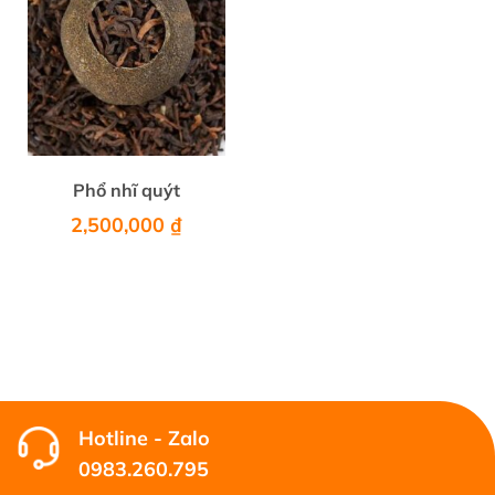
Phổ nhĩ quýt
2,500,000
₫
Hotline - Zalo
0983.260.795