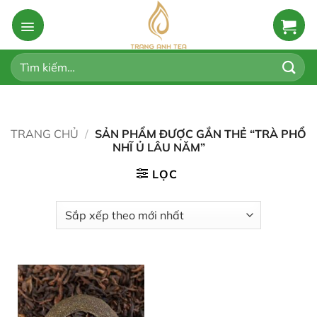
Bỏ
qua
nội
dung
Tìm
kiếm:
TRANG CHỦ
/
SẢN PHẨM ĐƯỢC GẮN THẺ “TRÀ PHỔ
NHĨ Ủ LÂU NĂM”
LỌC