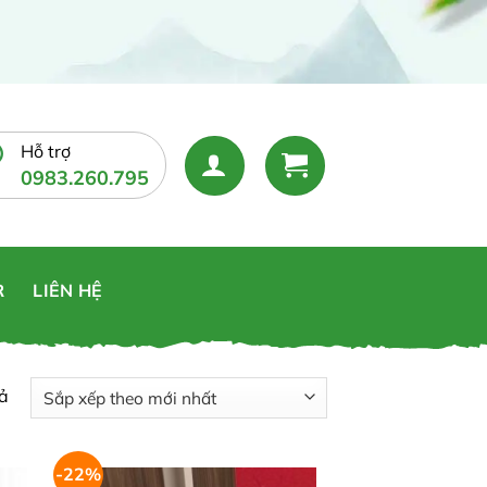
Hỗ trợ
0983.260.795
R
LIÊN HỆ
Đã
uả
sắp
xếp
-22%
theo