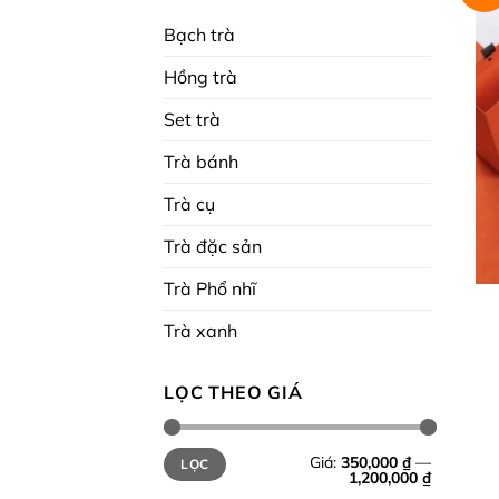
Bạch trà
Hồng trà
Set trà
Trà bánh
Trà cụ
Trà đặc sản
Trà Phổ nhĩ
Trà xanh
LỌC THEO GIÁ
Giá
Giá
Giá:
350,000 ₫
—
LỌC
tối
tối
1,200,000 ₫
thiểu
đa