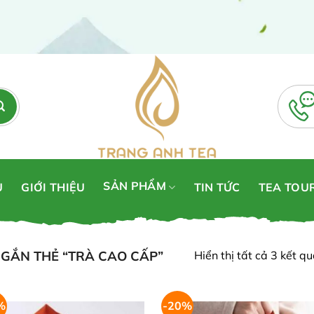
SẢN PHẨM
Ủ
GIỚI THIỆU
TIN TỨC
TEA TOU
GẮN THẺ “TRÀ CAO CẤP”
Hiển thị tất cả 3 kết q
%
-20%