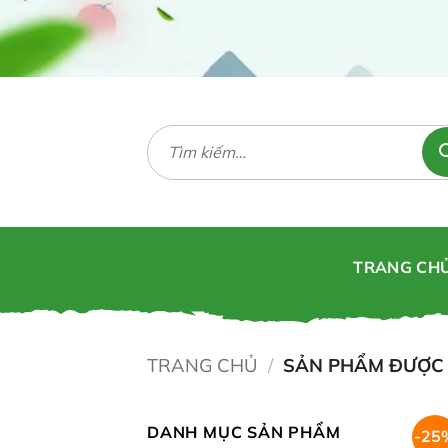
Bỏ
qua
nội
dung
Tìm
kiếm:
TRANG CH
TRANG CHỦ
/
SẢN PHẨM ĐƯỢC 
DANH MỤC SẢN PHẨM
-25