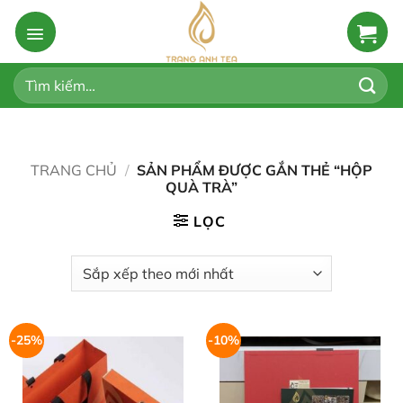
Bỏ
qua
nội
dung
Tìm
kiếm:
TRANG CHỦ
/
SẢN PHẨM ĐƯỢC GẮN THẺ “HỘP
QUÀ TRÀ”
LỌC
-25%
-10%