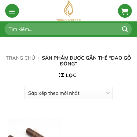
Bỏ
qua
nội
dung
Tìm
kiếm:
TRANG CHỦ
/
SẢN PHẨM ĐƯỢC GẮN THẺ “DAO GỖ
ĐỒNG”
LỌC