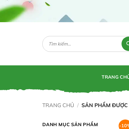
Bỏ
qua
nội
dung
Tìm
kiếm:
TRANG CH
TRANG CHỦ
/
SẢN PHẨM ĐƯỢC 
DANH MỤC SẢN PHẨM
-10