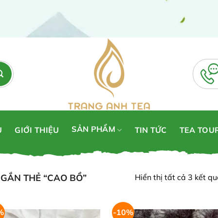
SẢN PHẨM
Ủ
GIỚI THIỆU
TIN TỨC
TEA TOU
GẮN THẺ “CAO BỒ”
Hiển thị tất cả 3 kết q
%
-10%