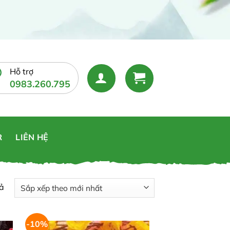
Hỗ trợ
0983.260.795
R
LIÊN HỆ
Đã
uả
sắp
xếp
-10%
theo