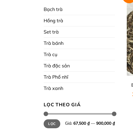
Bạch trà
Hồng trà
Set trà
Trà bánh
Trà cụ
Trà đặc sản
Trà Phổ nhĩ
Trà xanh
LỌC THEO GIÁ
Giá
Giá
Giá:
67,500 ₫
—
900,000 ₫
LỌC
tối
tối
thiểu
đa