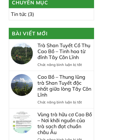
CHUYÊN MỤC
Tin tức
(3)
BÀI VIẾT MỚI
Trà Shan Tuyết Cổ Thụ
Cao Bồ – Tinh hoa từ
đỉnh Tây Côn Lĩnh
ở
Chức năng bình luận bị tắt
Trà
Shan
Cao Bồ – Thung lũng
Tuyết
trà Shan Tuyết độc
Cổ
nhất giữa lòng Tây Côn
Thụ
Lĩnh
Cao
Bồ
ở
Chức năng bình luận bị tắt
–
Cao
Tinh
Bồ
Vùng trà hữu cơ Cao Bồ
hoa
–
– Nơi khởi nguồn của
từ
Thung
trà sạch đạt chuẩn
đỉnh
lũng
châu Âu
Tây
trà
Côn
Shan
ở
Chức năng bình luận bị tắt