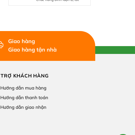
Lĩnh
Tuyết
Vùng
độc
trà
nhất
hữu
giữa
cơ
lòng
Cao
Tây
Bồ
Côn
–
Giao hàng
Lĩnh
Nơi
khởi
Giao hàng tận nhà
nguồn
của
trà
sạch
đạt
 TRỢ KHÁCH HÀNG
chuẩn
châu
Âu
Hướng dẫn mua hàng
Hướng dẫn thanh toán
Hướng dẫn giao nhận