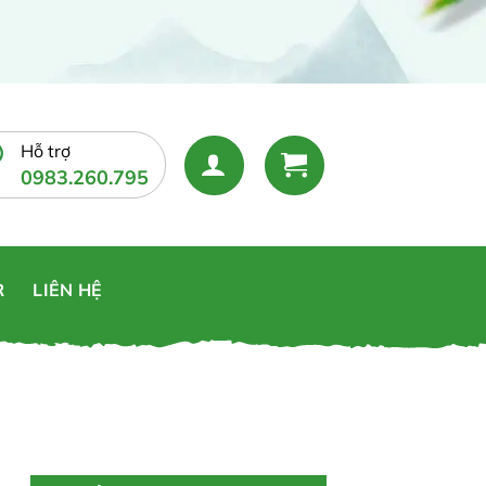
Hỗ trợ
0983.260.795
R
LIÊN HỆ